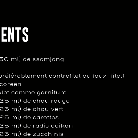
IENTS
250 ml) de ssamjang
préférablement contrefilet ou faux-filet)
 coréen
iolet comme garniture
125 ml) de chou rouge
125 ml) de chou vert
125 ml) de carottes
125 ml) de radis daikon
125 ml) de zucchinis