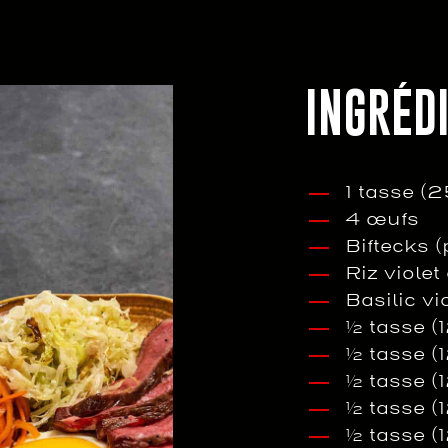
INGRÉD
1 tasse (
4 œufs
Biftecks (
Riz violet
Basilic v
½ tasse (
½ tasse (
½ tasse (
½ tasse (
½ tasse (