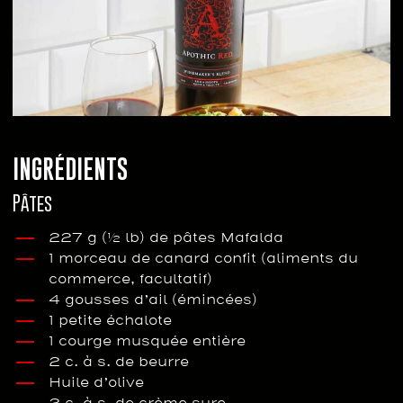
INGRÉDIENTS
Pâtes
227 g (½ lb) de pâtes Mafalda
1 morceau de canard confit (aliments du
commerce, facultatif)
4 gousses d’ail (émincées)
1 petite échalote
1 courge musquée entière
2 c. à s. de beurre
Huile d’olive
2 c. à s. de crème sure